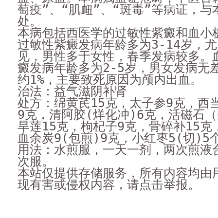
萄疫”、“肌衄”、“斑毒”等病证，
处。
本病包括西医学的过敏性紫癜和血小
过敏性紫癜发病年龄多为3-14岁，
见，男性多于女性，春季发病较多。
癜发病年龄多为2-5岁，男女发病无
约1%，主要致死原因为颅内出血。
治法：益气滋阴补肾
处方：绵黄芪15克，太子参9克，西
9克，清阿胶(烊化冲)6克，活磁石（
旱莲15克，枸杞子9克，骨碎补15克
血余炭9(包煎)9克，小红枣5(切)5
用法：水煎服，一天一剂，两次煎液
次服。
本站仅提供存储服务，所有内容均由
现有害或侵权内容，请点击举报。