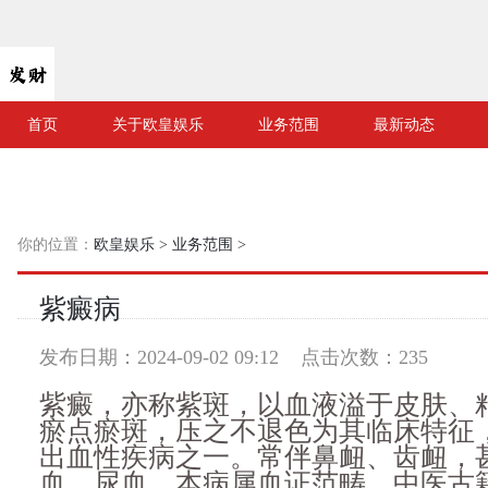
首页
关于欧皇娱乐
业务范围
最新动态
你的位置：
欧皇娱乐
>
业务范围
>
紫癜病
发布日期：2024-09-02 09:12 点击次数：235
紫癜，亦称紫斑，以血液溢于皮肤、
瘀点瘀斑，压之不退色为其临床特征
出血性疾病之一。常伴鼻衄、齿衄，
血、尿血。本病属血证范畴，中医古